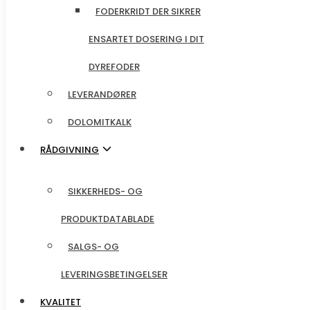
FODERKRIDT DER SIKRER
ENSARTET DOSERING I DIT
ENSARTET DOSERING I DIT
DYREFODER
DYREFODER
LEVERANDØRER
LEVERANDØRER
DOLOMITKALK
DOLOMITKALK
RÅDGIVNING
RÅDGIVNING
SIKKERHEDS- OG
SIKKERHEDS- OG
PRODUKTDATABLADE
PRODUKTDATABLADE
SALGS- OG
SALGS- OG
LEVERINGSBETINGELSER
LEVERINGSBETINGELSER
KVALITET
KVALITET