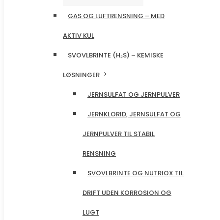
GAS OG LUFTRENSNING – MED
GAS OG LUFTRENSNING – MED
AKTIV KUL
AKTIV KUL
SVOVLBRINTE (H₂S) – KEMISKE
SVOVLBRINTE (H₂S) – KEMISKE
LØSNINGER
LØSNINGER
JERNSULFAT OG JERNPULVER
JERNSULFAT OG JERNPULVER
JERNKLORID, JERNSULFAT OG
JERNKLORID, JERNSULFAT OG
JERNPULVER TIL STABIL
JERNPULVER TIL STABIL
RENSNING
RENSNING
SVOVLBRINTE OG NUTRIOX TIL
SVOVLBRINTE OG NUTRIOX TIL
DRIFT UDEN KORROSION OG
DRIFT UDEN KORROSION OG
LUGT
LUGT