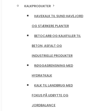
KALKPRODUKTER
KALKPRODUKTER
HAVEKALK TIL SUND HAVEJORD
HAVEKALK TIL SUND HAVEJORD
OG STÆRKERE PLANTER
OG STÆRKERE PLANTER
BETOCARB OG KALKFILLER TIL
BETOCARB OG KALKFILLER TIL
BETON, ASFALT OG
BETON, ASFALT OG
INDUSTRIELLE PRODUKTER
INDUSTRIELLE PRODUKTER
RØGGASRENSNING MED
RØGGASRENSNING MED
HYDRATKALK
HYDRATKALK
KALK TIL LANDBRUG MED
KALK TIL LANDBRUG MED
FOKUS PÅ UDBYTTE OG
FOKUS PÅ UDBYTTE OG
JORDBALANCE
JORDBALANCE
FODERKRIDT DER SIKRER