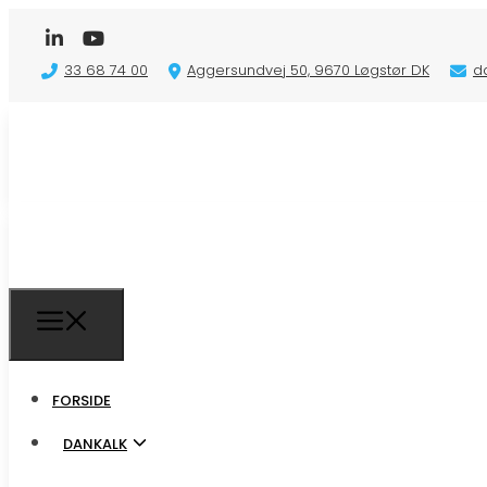
33 68 74 00
Aggersundvej 50, 9670 Løgstør DK
d
FORSIDE
FORSIDE
DANKALK
DANKALK